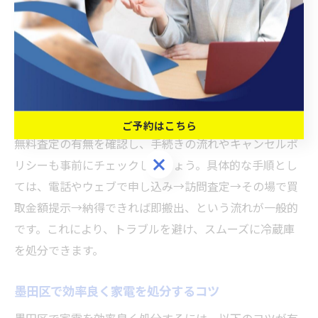
柔軟に対応できる点が大きな魅力です。
不用品買取おすすめサービスの活用ポイント
不用品買取サービスを賢く活用するには、いくつかのポ
イントを押さえることが大切です。まず、実績や口コミ
が豊富な信頼できる業者を選ぶこと。次に、即日対応や
ご予約はこちら
無料査定の有無を確認し、手続きの流れやキャンセルポ
ご予約はこちら
リシーも事前にチェックしましょう。具体的な手順とし
ては、電話やウェブで申し込み→訪問査定→その場で買
取金額提示→納得できれば即搬出、という流れが一般的
です。これにより、トラブルを避け、スムーズに冷蔵庫
を処分できます。
墨田区で効率良く家電を処分するコツ