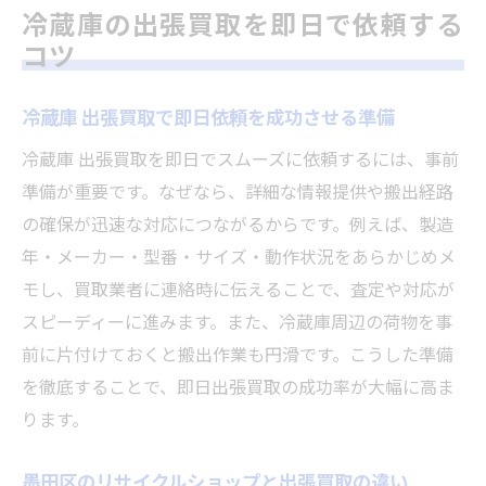
冷蔵庫の出張買取を即日で依頼する
出張買取が即日対応できる条件の見極め方
コツ
冷蔵庫 出張買取で損しないための注意点
リサイクルショップおすすめ活用法と買取
冷蔵庫 出張買取で即日依頼を成功させる準備
の流れ
冷蔵庫 出張買取を即日でスムーズに依頼するには、事前
墨田区で冷蔵庫を手早く現金化する方法
準備が重要です。なぜなら、詳細な情報提供や搬出経路
冷蔵庫 出張買取を使った即日現金化の手順
の確保が迅速な対応につながるからです。例えば、製造
墨田区のリサイクルショップ買取との違い
年・メーカー・型番・サイズ・動作状況をあらかじめメ
査定前に冷蔵庫を高く売るためのコツ
モし、買取業者に連絡時に伝えることで、査定や対応が
スピーディーに進みます。また、冷蔵庫周辺の荷物を事
冷蔵庫 出張買取で即日現金化が叶う業者選
前に片付けておくと搬出作業も円滑です。こうした準備
び
を徹底することで、即日出張買取の成功率が大幅に高ま
不要な冷蔵庫を効率良く現金化する準備方
ります。
法
家電買取で墨田区のおすすめサービスを比
墨田区のリサイクルショップと出張買取の違い