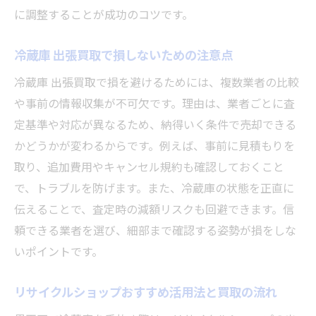
に調整することが成功のコツです。
墨田区リサイクルショップとの安全性比較
女性や高齢者でも安心の出張買取利用法
冷蔵庫 出張買取で損しないための注意点
出張買取で冷蔵庫を賢く処分する流れ
冷蔵庫 出張買取で損を避けるためには、複数業者の比較
冷蔵庫 出張買取を賢く活用する一連の流れ
や事前の情報収集が不可欠です。理由は、業者ごとに査
墨田区で出張買取を申し込む際の注意点
定基準や対応が異なるため、納得いく条件で売却できる
冷蔵庫の査定から搬出までの具体的手順
かどうかが変わるからです。例えば、事前に見積もりを
出張買取で高額査定を狙うポイント解説
取り、追加費用やキャンセル規約も確認しておくこと
で、トラブルを防げます。また、冷蔵庫の状態を正直に
リサイクルショップとの比較で見る出張買
伝えることで、査定時の減額リスクも回避できます。信
取
頼できる業者を選び、細部まで確認する姿勢が損をしな
即日現金化までの流れと必要な準備事項
いポイントです。
墨田区で冷蔵庫出張買取を選ぶ理由とは
冷蔵庫 出張買取が墨田区で選ばれるワケ
リサイクルショップおすすめ活用法と買取の流れ
墨田区リサイクルショップとの違いを比較