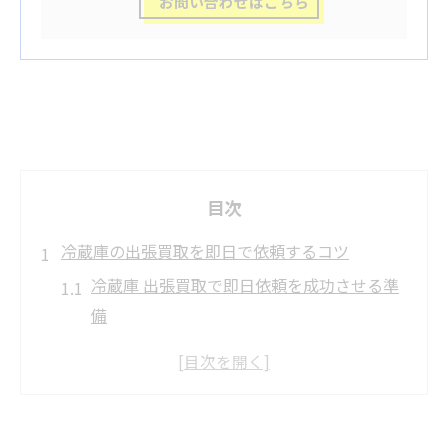
お問い合わせはこちら
目次
冷蔵庫の出張買取を即日で依頼するコツ
冷蔵庫 出張買取で即日依頼を成功させる準
備
墨田区のリサイクルショップと出張買取の
違い
冷蔵庫 出張買取の査定で重視されるポイン
ト