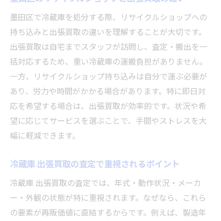
較
墨田区で冷蔵庫を処分する際、リサイクルショップへの
不要な冷蔵庫処分なら出張買取が便利
持ち込みと出張買取の違いを理解することが大切です。
冷蔵庫 出張買取で不要家電を賢く処分する
出張買取は自宅までスタッフが訪問し、査定・搬出を一
方法
括対応するため、重い冷蔵庫の運搬負担がありません。
墨田区で出張買取を選ぶメリットと手軽さ
一方、リサイクルショップ持ち込みは自分で運ぶ必要が
リサイクルショップ持ち込みとの違いを解
あり、労力や時間がかかる場合があります。特に即日対
説
応を希望する場合は、出張買取が効率的です。状況や希
冷蔵庫 出張買取なら即日対応も安心して依
望に応じてサービスを選ぶことで、手間やストレスを大
頼
幅に軽減できます。
不用品買取おすすめサービスの活用ポイン
冷蔵庫 出張買取の査定で重視されるポイント
ト
墨田区で効率良く家電を処分するコツ
冷蔵庫 出張買取の査定では、年式・動作状況・メーカ
即日対応の冷蔵庫買取サービス活用術
ー・外観の状態が特に重視されます。なぜなら、これら
の要素が再販価値に直結するからです。例えば、製造年
冷蔵庫 出張買取で即日サービスを利用する