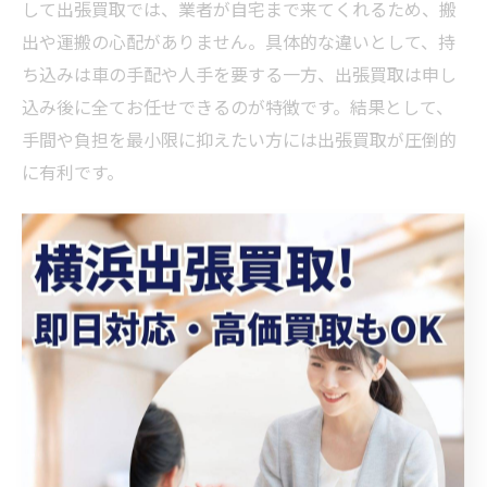
して出張買取では、業者が自宅まで来てくれるため、搬
出や運搬の心配がありません。具体的な違いとして、持
ち込みは車の手配や人手を要する一方、出張買取は申し
込み後に全てお任せできるのが特徴です。結果として、
手間や負担を最小限に抑えたい方には出張買取が圧倒的
に有利です。
冷蔵庫 出張買取なら即日対応も安心して依頼
冷蔵庫の出張買取サービスでは、即日対応に強みを持つ
業者も多く、急ぎの処分にも安心して依頼できます。理
由は、専門のスタッフが墨田区内で迅速にスケジュール
調整し、最短でその日のうちに訪問・査定・搬出まで完
了できる体制が整っているからです。例えば、急な引越
しや家電の買い替えで「すぐに冷蔵庫を手放したい」と
きも、電話一本で解決します。結果、急な予定変更にも