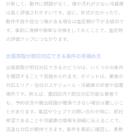
が新しく、動作に問題がなく、傷や汚れが少ない冷蔵庫
極意
は高く評価されやすいです。逆に、年式が古かったり、
墨田区の即日対応業者を見極めるポイント
動作不良や目立つ傷がある場合は査定額が下がる傾向で
冷蔵庫 出張買取を選ぶ際の注意点と利便性
す。事前に清掃や簡単な点検をしておくことで、査定時
急な引越しにも対応する買取サービスの特
の評価アップにつながります。
徴
家電リサイクル法に基づく出張買取の流れ
出張買取が即日対応できる条件の見極め方
家具や服も同時に買取できるサービス活用
出張買取が即日対応できるかどうかは、いくつかの条件
法
を確認することで見極められます。ポイントは、業者の
冷蔵庫出張買取における安全性のポイント
対応エリア・当日のスケジュール・冷蔵庫の状態や設置
冷蔵庫 出張買取で安全に利用するための対
場所です。例えば、墨田区内で即日対応可能な業者で
策
も、予約状況や搬出経路が確保できない場合は難しいこ
出張買取は危険？安心できる業者の選び方
とがあります。電話やウェブでの問い合わせ時に、即日
希望であることや冷蔵庫の情報を詳細に伝えることで、
冷蔵庫 出張買取時に確認すべき契約内容
迅速な対応が期待できます。条件を事前に確認し、柔軟
即日対応でも安全性を確保するための工夫