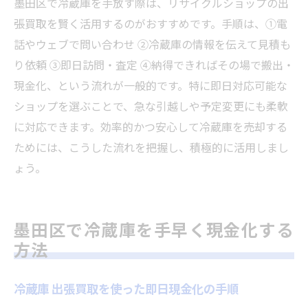
墨田区で冷蔵庫を手放す際は、リサイクルショップの出
不要な冷蔵庫処分に出張買取が便利な理由
張買取を賢く活用するのがおすすめです。手順は、①電
即日買取サービスで得られるメリット一覧
話やウェブで問い合わせ ②冷蔵庫の情報を伝えて見積も
家電買取おすすめサービスの選び方ポイン
り依頼 ③即日訪問・査定 ④納得できればその場で搬出・
ト
現金化、という流れが一般的です。特に即日対応可能な
冷蔵庫 出張買取が手間を減らす理由とは
ショップを選ぶことで、急な引越しや予定変更にも柔軟
に対応できます。効率的かつ安心して冷蔵庫を売却する
手間を省く冷蔵庫出張買取の安心ガイド
ためには、こうした流れを把握し、積極的に活用しまし
冷蔵庫 出張買取で手間なく処分する安心ポ
ょう。
イント
墨田区で安心して任せられる出張買取の特
徴
墨田区で冷蔵庫を手早く現金化する
冷蔵庫 出張買取を利用した効率的な引取方
方法
法
即日対応業者に依頼する際の流れと注意点
冷蔵庫 出張買取を使った即日現金化の手順
家電買取でトラブルを防ぐための事前準備