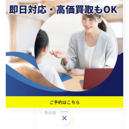
出張買取業者選びで神奈川県横浜市南区
唐沢の不用品整理と現金化を効率化する
コツ
2025/09/30
1
2
3
4
5
...
14
カテゴリー
Categories
全てのカテゴリー
ご予約はこちら
冷蔵庫 出張買取
貴金属 買取
ご予約はこちら