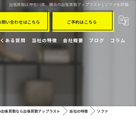
出張買取は神奈川県、横浜の出張買取アップラスト | ソファを評価
お問い合わせはこちら
ご予約はこちら
よくある質問
当社の特徴
会社概要
ブログ
コラム
冷蔵庫
洗濯機
ブランド品
ソファ
の出張買取なら出張買取アップラスト
当社の特徴
ソファ
家電