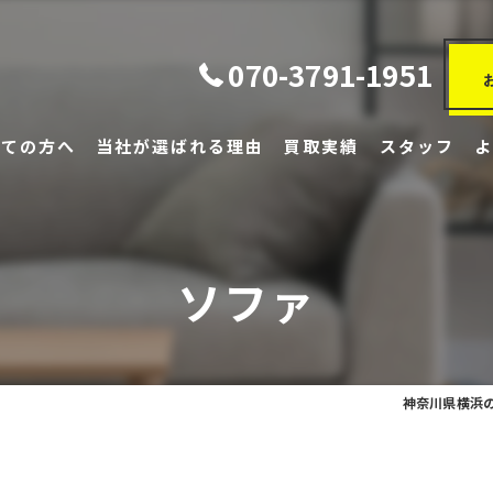
070-3791-1951
めての方へ
当社が選ばれる理由
買取実績
スタッフ
家具・家電
趣味・ホビー
ソファ
ファッション・ブランド品
スポーツ・アウトドア用品
神奈川県横浜
書籍・映像・メディア
その他・特殊品