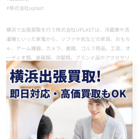
#株式会社uplast
横浜で出張買取を行う株式会社UPLASTは、冷蔵庫や洗
濯機といった家電から、ソファや机などの家具、おもち
ゃ、ゲーム機器、カメラ、書籍、ゴルフ用品、工具、オ
ーディオ類、楽器類、洋服類、ブランド品やアクセサリ
ーなど、幅広いお品物を買取ります。 当社は、井土ヶ谷
駅から徒歩9分、弘明寺駅（横浜市営）から徒歩12分の
場所にございますので、周辺にお住まいの方はお気軽に
ご依頼ください。
< 前のページ
一覧に戻る
次のページ >