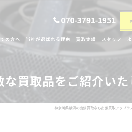
070-3791-1951
めての方へ
当社が選ばれる理由
買取実績
スタッフ
家具・家電
趣味・ホビー
敵な買取品をご紹介いた
ファッション・ブランド品
スポーツ・アウトドア用品
神奈川県横浜の出張買取なら出張買取アップラ
書籍・映像・メディア
その他・特殊品