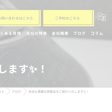
お問い合わせはこちら
ご予約はこちら
よくある質問
当社の特徴
会社概要
ブログ
コラム
冷蔵庫
洗濯機
します✨！
ブランド品
ソファ
スト
ブログ
本日も素敵な買取品をご紹介いたします✨！
家電