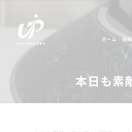
ホーム
初
本日も素