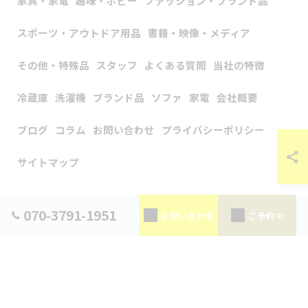
家具・家電
趣味・ホビー
ファッション・ブランド品
スポーツ・アウトドア用品
書籍・映像・メディア
その他・特殊品
スタッフ
よくある質問
当社の特徴
冷蔵庫
洗濯機
ブランド品
ソファ
家電
会社概要
ブログ
コラム
お問い合わせ
プライバシーポリシー
サイトマップ
© 2026 神奈川県横浜の出張買取なら出張買取アップラスト ALL RIGHTS
070-3791-1951
お問い合わせ
ご予約
RESERVED.
当店でご利用いただける電子決済のご案内
下記よりお選びいただけます。