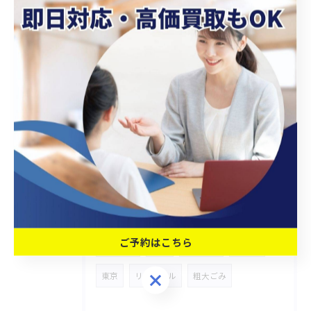
2025/06/28
本日も買取品のご紹介です！✨
タグ
Tags
おすすめ
家具家電
横浜
出張買取
バッグ
貴金属
家具
ご予約はこちら
エアコン
埼玉
即日対応
神奈川
ご予約はこちら
東京
リサイクル
粗大ごみ